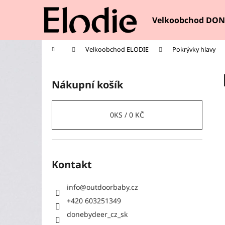
K
Přejít
na
o
Velkoobchod DON
obsah
Zpět
Zpět
š
do
do
í
Domů
Velkoobchod ELODIE
Pokrývky hlavy
k
obchodu
obchodu
P
o
Nákupní košík
s
t
r
0
KS /
0 KČ
a
n
n
Kontakt
í
p
info
@
outdoorbaby.cz
a
+420 603251349
n
donebydeer_cz_sk
e