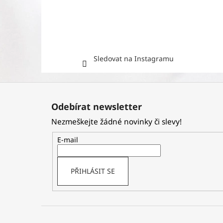
Sledovat na Instagramu
Z
á
Odebírat newsletter
p
Nezmeškejte žádné novinky či slevy!
a
t
E-mail
í
PŘIHLÁSIT SE