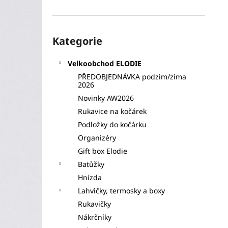
l
Přeskočit
Kategorie
kategorie
Velkoobchod ELODIE
PŘEDOBJEDNÁVKA podzim/zima
2026
Novinky AW2026
Rukavice na kočárek
Podložky do kočárku
Organizéry
Gift box Elodie
Batůžky
Hnízda
Lahvičky, termosky a boxy
Rukavičky
Nákrčníky