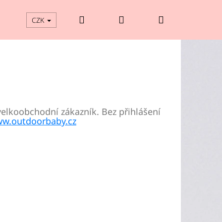
Hledat
Přihlášení
Nákupní
CZK
košík
velkoobchodní zákazník. Bez přihlášení
w.outdoorbaby.cz