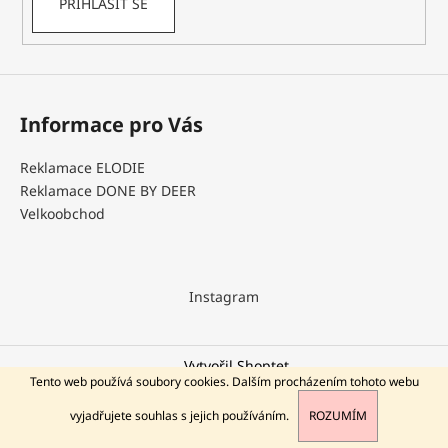
PŘIHLÁSIT SE
a
j
í
t
Informace pro Vás
?
Reklamace ELODIE
Reklamace DONE BY DEER
Velkoobchod
HLEDAT
Instagram
D
o
p
Vytvořil Shoptet
o
Tento web používá soubory cookies. Dalším procházením tohoto webu
Copyright 2026
DEERBABY
. Všechna práva vyhrazena.
r
vyjadřujete souhlas s jejich používáním.
ROZUMÍM
u