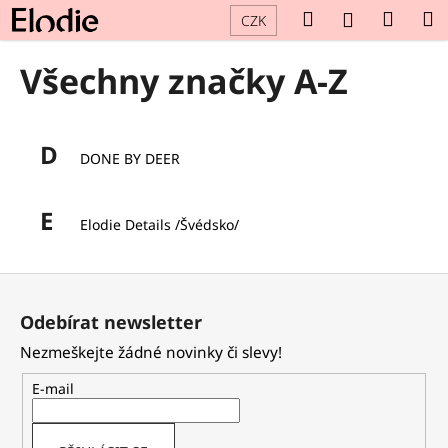
K
Přejít
Hledat
Náku
M
Přihlášení
CZK
na
o
obsah
Zpět
Zpět
košík
š
Všechny značky A-Z
í
C
k
o
D
p
DONE BY DEER
o
t
E
Elodie Details /Švédsko/
ř
e
Z
b
á
u
Odebírat newsletter
p
j
Nezmeškejte žádné novinky či slevy!
a
e
t
t
E-mail
í
e
n