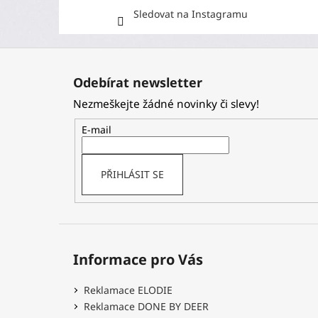
Sledovat na Instagramu
Z
á
Odebírat newsletter
p
Nezmeškejte žádné novinky či slevy!
a
t
E-mail
í
PŘIHLÁSIT SE
Informace pro Vás
Reklamace ELODIE
Reklamace DONE BY DEER