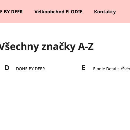
E BY DEER
Velkoobchod ELODIE
Kontakty
Co potřebujete najít?
Všechny značky A-Z
HLEDAT
D
E
DONE BY DEER
Elodie Details /Švé
Doporučujeme