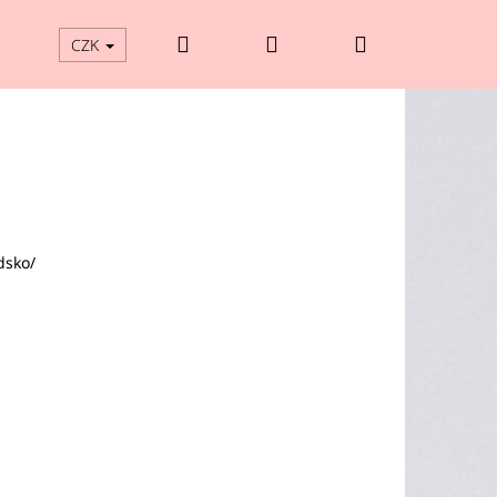
Hledat
Přihlášení
Nákupní
CZK
košík
dsko/