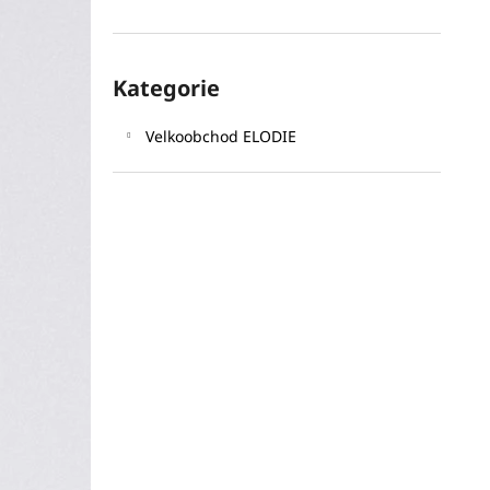
l
Přeskočit
Kategorie
kategorie
Velkoobchod ELODIE