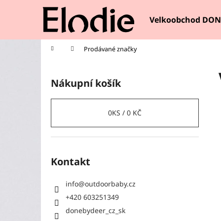
K
Přejít
na
o
Velkoobchod DON
obsah
Zpět
Zpět
š
do
do
í
Domů
Prodávané značky
k
obchodu
obchodu
P
o
Nákupní košík
s
t
r
0
KS /
0 KČ
a
n
n
Kontakt
í
p
info
@
outdoorbaby.cz
a
+420 603251349
n
donebydeer_cz_sk
e