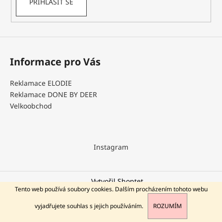
PŘIHLÁSIT SE
a
j
í
t
Informace pro Vás
?
Reklamace ELODIE
Reklamace DONE BY DEER
Velkoobchod
HLEDAT
Instagram
D
o
p
Vytvořil Shoptet
o
Tento web používá soubory cookies. Dalším procházením tohoto webu
Copyright 2026
DEERBABY
. Všechna práva vyhrazena.
r
vyjadřujete souhlas s jejich používáním.
ROZUMÍM
u