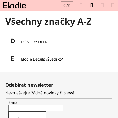
K
Přejít
Hledat
Náku
M
Přihlášení
CZK
na
o
obsah
Zpět
Zpět
košík
š
Všechny značky A-Z
í
C
k
o
D
p
DONE BY DEER
o
t
E
Elodie Details /Švédsko/
ř
e
Z
b
á
u
Odebírat newsletter
p
j
Nezmeškejte žádné novinky či slevy!
a
e
t
t
E-mail
í
e
n