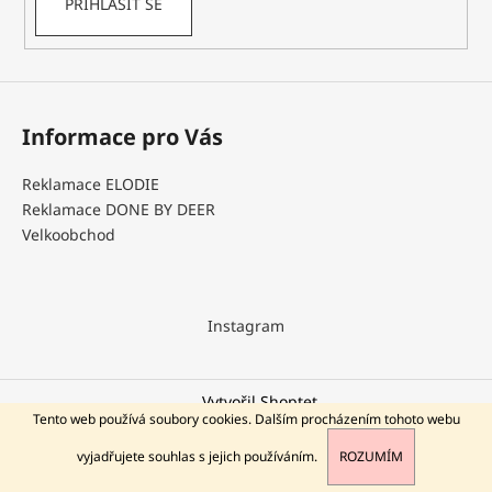
PŘIHLÁSIT SE
a
j
í
t
Informace pro Vás
?
Reklamace ELODIE
Reklamace DONE BY DEER
Velkoobchod
HLEDAT
Instagram
D
o
p
Vytvořil Shoptet
o
Tento web používá soubory cookies. Dalším procházením tohoto webu
Copyright 2026
DEERBABY
. Všechna práva vyhrazena.
r
vyjadřujete souhlas s jejich používáním.
ROZUMÍM
u