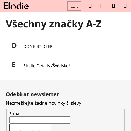
K
Přejít
Hledat
Náku
M
Přihlášení
CZK
na
o
obsah
Zpět
Zpět
košík
š
Všechny značky A-Z
í
C
k
o
D
p
DONE BY DEER
o
t
E
Elodie Details /Švédsko/
ř
e
Z
b
á
u
Odebírat newsletter
p
j
Nezmeškejte žádné novinky či slevy!
a
e
t
t
E-mail
í
e
n