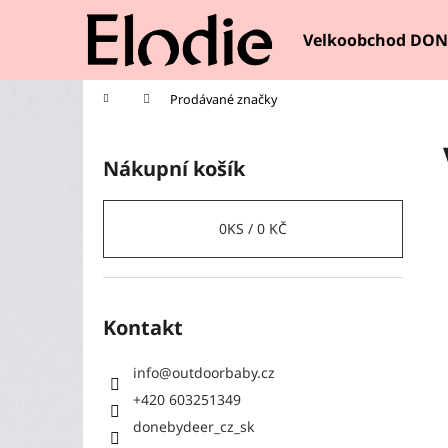
K
Přejít
na
o
Velkoobchod DON
obsah
Zpět
Zpět
š
do
do
í
Domů
Prodávané značky
k
obchodu
obchodu
P
o
Nákupní košík
s
t
r
0
KS /
0 KČ
a
n
n
Kontakt
í
p
info
@
outdoorbaby.cz
a
+420 603251349
n
donebydeer_cz_sk
e