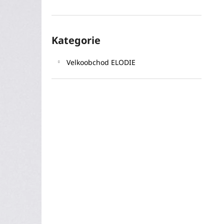
l
Přeskočit
Kategorie
kategorie
Velkoobchod ELODIE