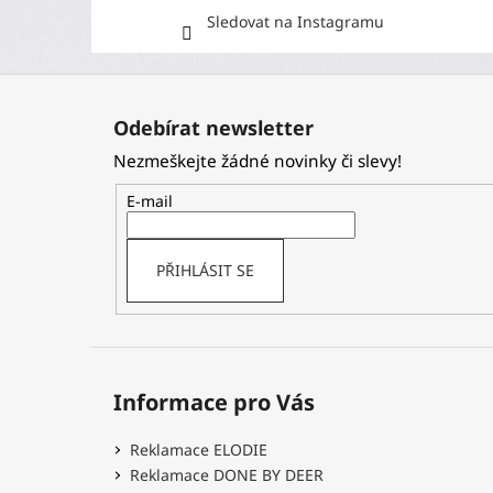
Sledovat na Instagramu
Z
á
Odebírat newsletter
p
Nezmeškejte žádné novinky či slevy!
a
t
E-mail
í
PŘIHLÁSIT SE
Informace pro Vás
Reklamace ELODIE
Reklamace DONE BY DEER