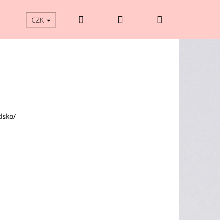
Hledat
Přihlášení
Nákupní
CZK
košík
dsko/