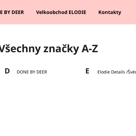
E BY DEER
Velkoobchod ELODIE
Kontakty
Co potřebujete najít?
Všechny značky A-Z
HLEDAT
D
E
DONE BY DEER
Elodie Details /Švé
Doporučujeme