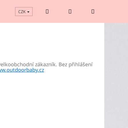
Hledat
Přihlášení
Nákupní
CZK
košík
velkoobchodní zákazník. Bez přihlášení
w.outdoorbaby.cz