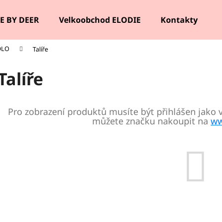
E BY DEER
Velkoobchod ELODIE
Kontakty
DLO
Talíře
Co potřebujete najít?
Talíře
HLEDAT
Pro zobrazení produktů musíte být přihlášen jako 
můžete značku nakoupit na
ww
Doporučujeme