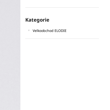
l
Přeskočit
Kategorie
kategorie
Velkoobchod ELODIE