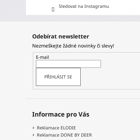
Sledovat na Instagramu
Z
á
Odebírat newsletter
p
Nezmeškejte žádné novinky či slevy!
a
t
E-mail
í
PŘIHLÁSIT SE
Informace pro Vás
Reklamace ELODIE
Reklamace DONE BY DEER