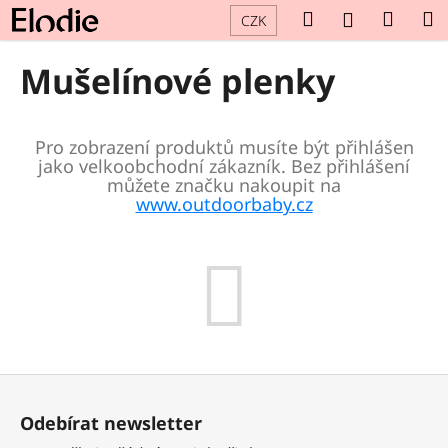
K
Přejít
Hledat
Náku
M
Přihlášení
CZK
na
o
obsah
Zpět
Zpět
košík
š
Mušelínové plenky
í
C
k
o
Pro zobrazení produktů musíte být přihlášen
p
jako velkoobchodní zákazník. Bez přihlášení
o
můžete značku nakoupit na
www.outdoorbaby.cz
t
ř
e
b
u
j
e
Z
t
á
e
Odebírat newsletter
p
n