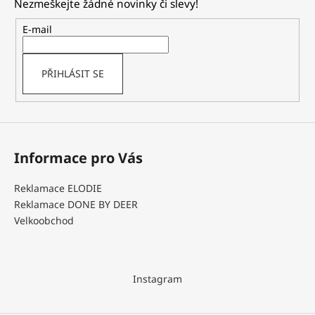
Nezmeškejte žádné novinky či slevy!
a
a
t
E-mail
j
í
í
t
PŘIHLÁSIT SE
?
Informace pro Vás
HLEDAT
Reklamace ELODIE
Reklamace DONE BY DEER
Velkoobchod
D
o
p
o
Instagram
r
u