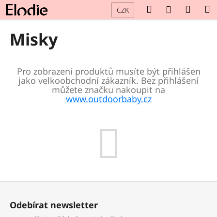
K
Přejít
Hledat
Náku
M
Přihlášení
CZK
na
o
obsah
Zpět
Zpět
košík
š
Misky
í
C
k
o
Pro zobrazení produktů musíte být přihlášen
p
jako velkoobchodní zákazník. Bez přihlášení
o
můžete značku nakoupit na
www.outdoorbaby.cz
t
ř
e
b
u
j
e
Z
t
á
e
Odebírat newsletter
p
n