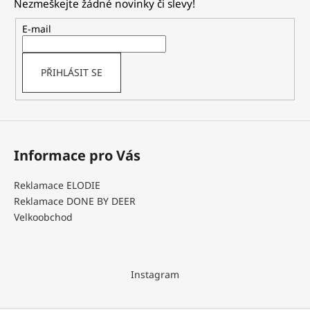
Nezmeškejte žádné novinky či slevy!
a
a
t
E-mail
j
í
í
t
PŘIHLÁSIT SE
?
Informace pro Vás
HLEDAT
Reklamace ELODIE
Reklamace DONE BY DEER
Velkoobchod
D
o
p
o
Instagram
r
u