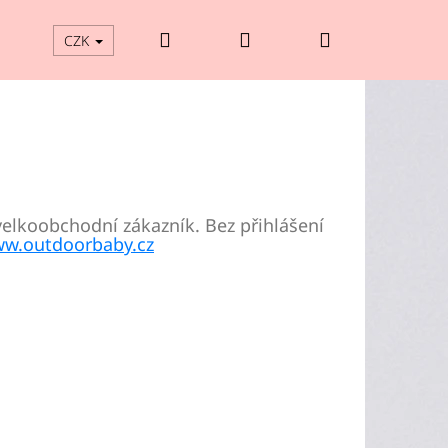
Hledat
Přihlášení
Nákupní
CZK
košík
velkoobchodní zákazník. Bez přihlášení
w.outdoorbaby.cz