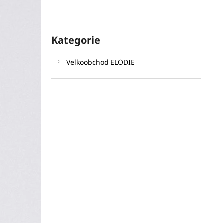
l
Přeskočit
Kategorie
kategorie
Velkoobchod ELODIE