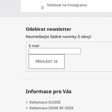
Sledovat na Instagramu
Z
á
Odebírat newsletter
p
Nezmeškejte žádné novinky či slevy!
a
t
E-mail
í
PŘIHLÁSIT SE
Informace pro Vás
Reklamace ELODIE
Reklamace DONE BY DEER