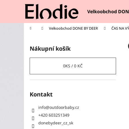
K
Přejít
na
o
Velkoobchod DON
obsah
Zpět
Zpět
š
do
do
í
Domů
Velkoobchod DONE BY DEER
ČAS NA V
k
obchodu
obchodu
P
o
Nákupní košík
s
t
r
0
KS /
0 KČ
a
n
n
Kontakt
í
p
info
@
outdoorbaby.cz
a
+420 603251349
n
donebydeer_cz_sk
e